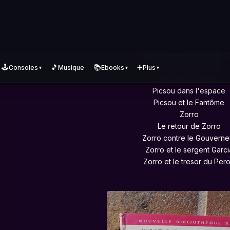
Les 3 petits cochons en vo
Les 3 petits cochons et les lunett
Mickey au pays des Géan
Mickey et le chien de BasketvilleMickey et
Mickey et les pirates de l'
Mickey et ses amis
Mickey Superstar
Picsou dans l'espace
Picsou et le Fantôme
Zorro
Le retour de Zorro
Zorro contre le Gouverne
Zorro et le sergent Garci
Zorro et le tresor du Per