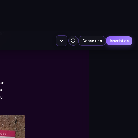
yage
es magiques
ts
 les mille diamants
air
ur
a
ou