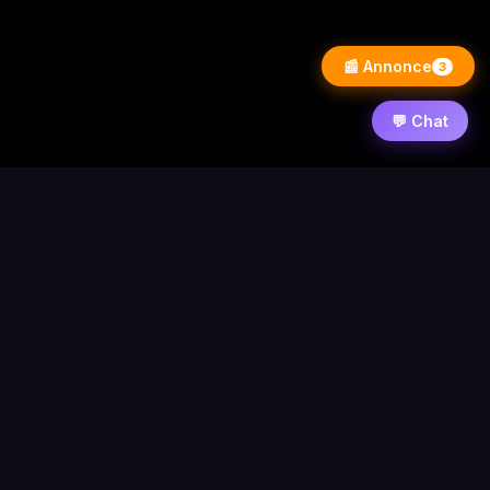
📰 Annonce
3
💬 Chat
⚡ PixelWarezPlay
Accueil
News
Contact
Forum
Requêtes
Statistique
© 2026 PixelWarezPlay
Nos partenaires :
/
/
Flixart
Blog d'actualité
Autres demande de
partenariat