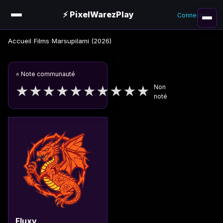
⚡ PixelWarezPlay
Connexion
Accueil
›
Films
›
Marsupilami (2026)
⭐ Note communauté
Non
★
★
★
★
★
★
★
★
★
★
noté
Fluxy