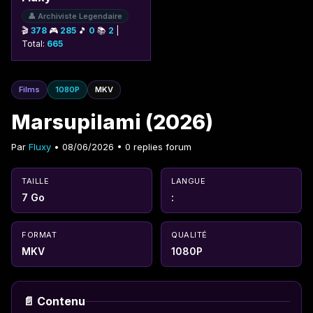
👤 Archiviste Legendaire
🎬
378
🎮
285
🎵
0
📚
2
|
Total:
665
Films
1080P
MKV
Marsupilami (2026)
Par
Fluxy
• 08/06/2026 • 0 replies forum
TAILLE
LANGUE
7 Go
:
FORMAT
QUALITÉ
MKV
1080P
📄 Contenu