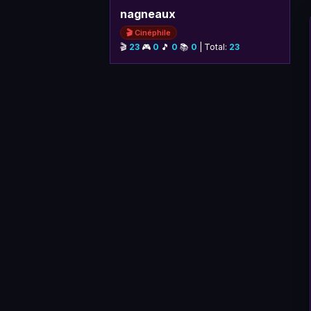
nagneaux
🎬 Cinéphile
🎬
23
🎮
0
🎵
0
📚
0
| Total:
23