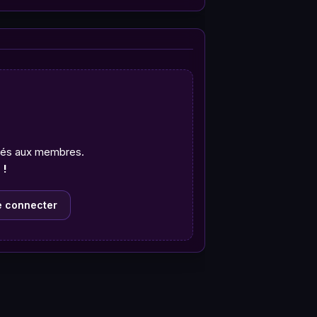
rvés aux membres.
 !
e connecter