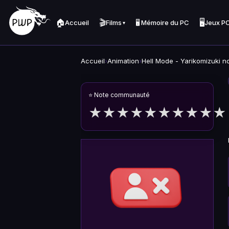
🏠
🎬
🖥️
Accueil
Films
🖥️ Mémoire du PC
Jeux P
▾
Accueil
›
Animation
›
Hell Mode - Yarikomizuki n
⭐ Note communauté
★
★
★
★
★
★
★
★
★
★