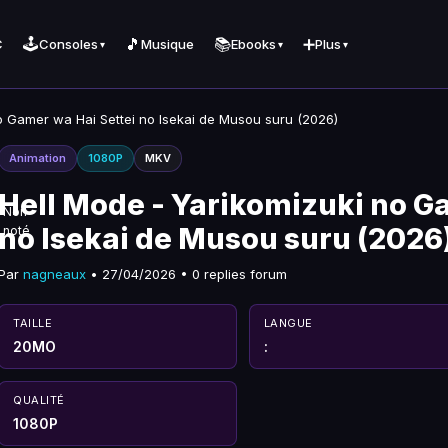
🕹️
🎵
📚
➕
C
Consoles
Musique
Ebooks
Plus
▾
▾
▾
o Gamer wa Hai Settei no Isekai de Musou suru (2026)
Animation
1080P
MKV
Hell Mode - Yarikomizuki no G
Non
no Isekai de Musou suru (2026
noté
Par
nagneaux
• 27/04/2026 • 0 replies forum
TAILLE
LANGUE
20MO
:
QUALITÉ
1080P