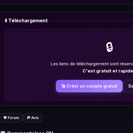
⬇️ Téléchargement
🔒
Les liens de téléchargement sont rése
C'est gratuit et rapide
🚀 Créer un compte gratuit
S
💬 Forum
💭 Avis