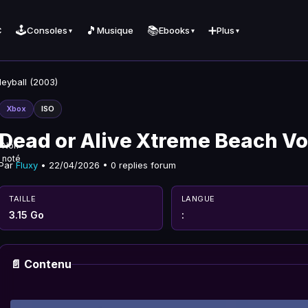
🕹️
🎵
📚
➕
C
Consoles
Musique
Ebooks
Plus
▾
▾
▾
leyball (2003)
Xbox
ISO
Dead or Alive Xtreme Beach Vo
Non
noté
Par
Fluxy
• 22/04/2026 • 0 replies forum
TAILLE
LANGUE
3.15 Go
:
📄 Contenu