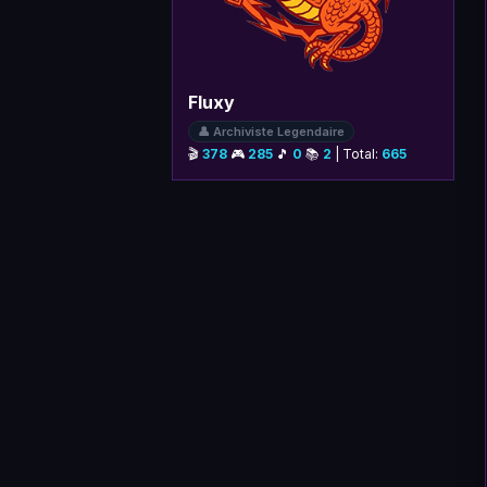
Fluxy
👤 Archiviste Legendaire
🎬
378
🎮
285
🎵
0
📚
2
| Total:
665