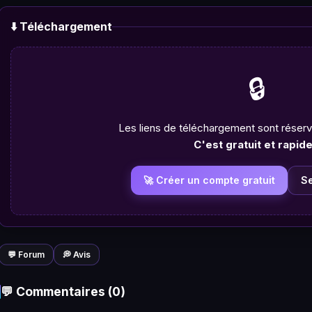
⬇️ Téléchargement
🔒
Les liens de téléchargement sont rése
C'est gratuit et rapide
🚀 Créer un compte gratuit
S
💬 Forum
💭 Avis
💬 Commentaires (0)