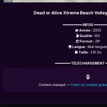
Dead or Alive Xtreme Beach Volley
━━━━━━━━━━ INFOS ━━━━━━
📅 Année :
2003
🎬 Qualité :
ISO
📦 Format :
ZIP
🌍 Langue :
Muli-langue
💾 Taille :
3.15 Go
━━━━━━━━ TÉLÉCHARGEMENT ━
🔒
Contenu masqué —
Créer un compte gratui