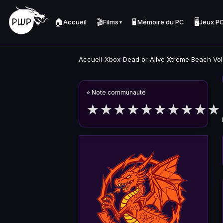
🏠
🎬
🖥️
Accueil
Films
🖥️ Mémoire du PC
Jeux P
▾
Accueil
›
Xbox
›
Dead or Alive Xtreme Beach Vol
⭐ Note communauté
★
★
★
★
★
★
★
★
★
★