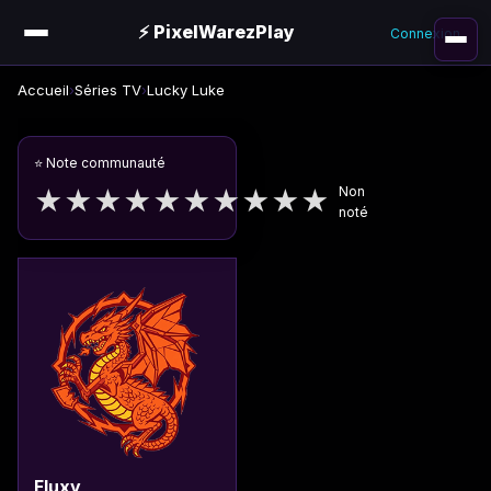
⚡ PixelWarezPlay
Connexion
Accueil
›
Séries TV
›
Lucky Luke
⭐ Note communauté
Non
★
★
★
★
★
★
★
★
★
★
noté
Fluxy