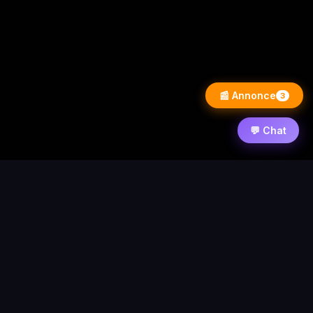
📰 Annonce
3
💬 Chat
⚡ PixelWarezPlay
Accueil
News
Contact
Forum
Requêtes
Statistique
© 2026 PixelWarezPlay