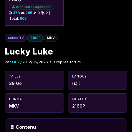
👤 Archiviste Legendaire
🎬
378
🎮
285
🎵
0
📚
2
|
Total:
665
Séries TV
2160P
MKV
Lucky Luke
Par
Fluxy
• 02/05/2026 • 3 replies forum
TAILLE
LANGUE
29 Go
(s) :
FORMAT
QUALITÉ
MKV
2160P
📄 Contenu