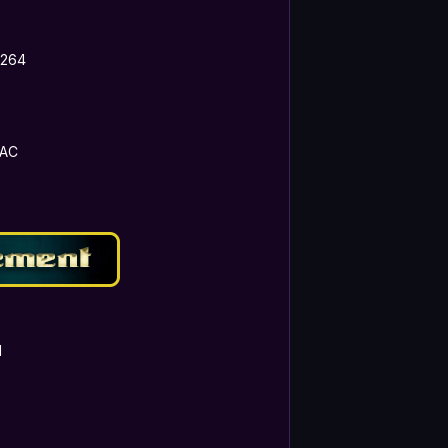
.264
AAC
1