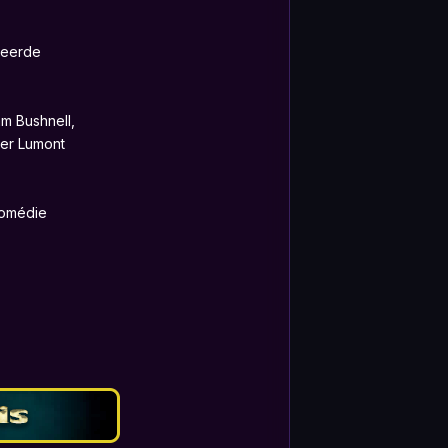
weerde
m Bushnell,
ger Lumont
Comédie