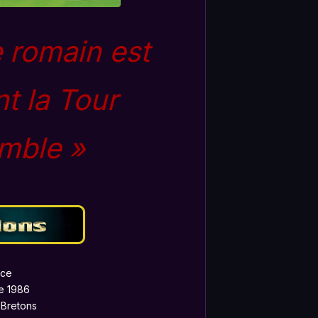
e romain est
t la Tour
emble »
nce
e 1986
 Bretons