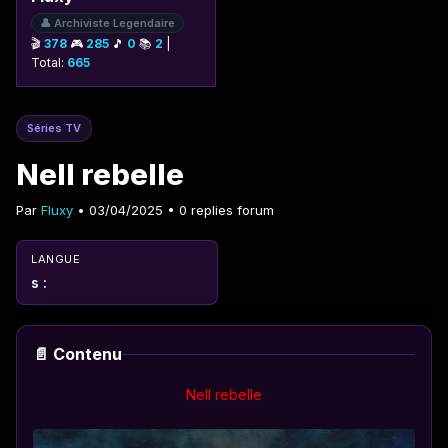
👤 Archiviste Legendaire
🎬
378
🎮
285
🎵
0
📚
2
|
Total:
665
Séries TV
Nell rebelle
Par
Fluxy
• 03/04/2025 • 0 replies forum
LANGUE
s :
📄 Contenu
Nell rebelle