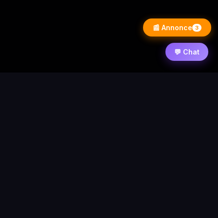
📰 Annonce
3
💬 Chat
⚡ PixelWarezPlay
Accueil
News
Contact
Forum
Requêtes
Statistique
© 2026 PixelWarezPlay
Nos partenaires :
/
/
Flixart
Blog d'actualité
Autres demande de
partenariat