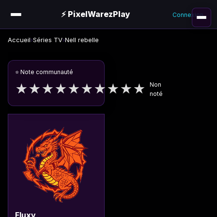
⚡ PixelWarezPlay
Connexion
Accueil
›
Séries TV
›
Nell rebelle
⭐ Note communauté
Non
★
★
★
★
★
★
★
★
★
★
noté
Fluxy