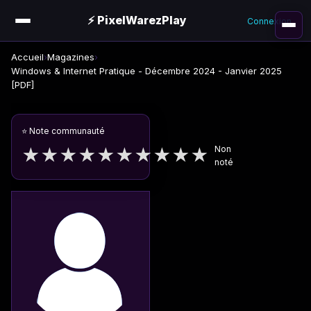
⚡ PixelWarezPlay
Connexion
Accueil
›
Magazines
›
Windows & Internet Pratique - Décembre 2024 - Janvier 2025
[PDF]
⭐ Note communauté
Non
★
★
★
★
★
★
★
★
★
★
noté