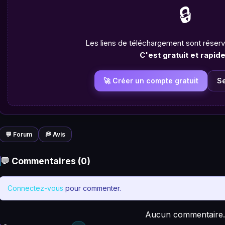
🔒
Les liens de téléchargement sont rése
C'est gratuit et rapide
🚀 Créer un compte gratuit
S
💬 Forum
💭 Avis
💬 Commentaires (0)
Connectez-vous
pour commenter.
Aucun commentaire.