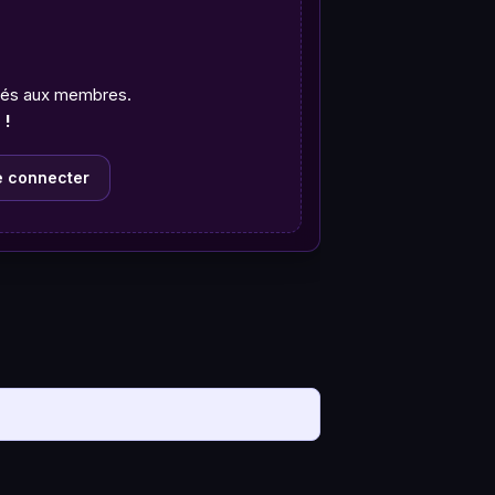
rvés aux membres.
 !
e connecter