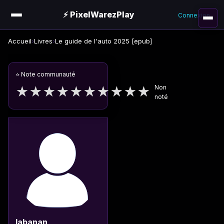
⚡ PixelWarezPlay
Connexion
Accueil
›
Livres
›
Le guide de l'auto 2025 [epub]
⭐ Note communauté
Non
★
★
★
★
★
★
★
★
★
★
noté
labanan