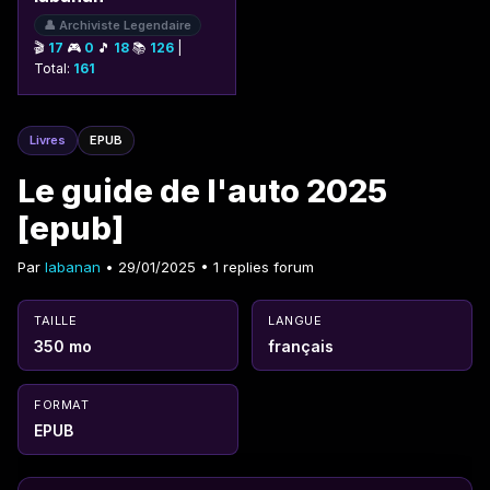
👤 Archiviste Legendaire
🎬
17
🎮
0
🎵
18
📚
126
|
Total:
161
Livres
EPUB
Le guide de l'auto 2025
[epub]
Par
labanan
• 29/01/2025 • 1 replies forum
TAILLE
LANGUE
350 mo
français
FORMAT
EPUB