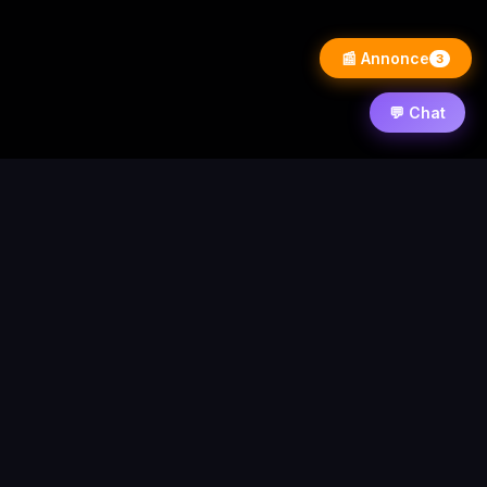
📰 Annonce
3
💬 Chat
⚡ PixelWarezPlay
Accueil
News
Contact
Forum
Requêtes
Statistique
© 2026 PixelWarezPlay
Nos partenaires :
/
/
Flixart
Blog d'actualité
Autres demande de
partenariat