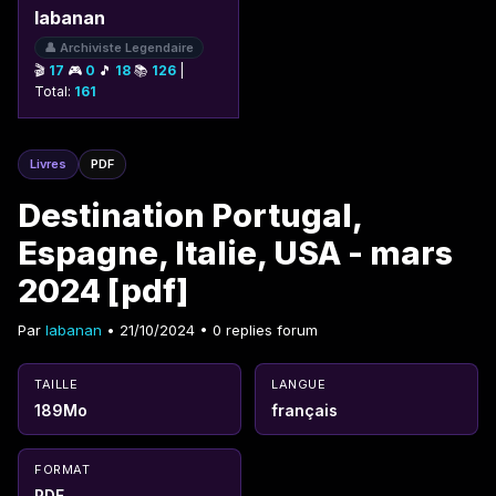
labanan
👤 Archiviste Legendaire
🎬
17
🎮
0
🎵
18
📚
126
|
Total:
161
Livres
PDF
Destination Portugal,
Espagne, Italie, USA - mars
2024 [pdf]
Par
labanan
• 21/10/2024 • 0 replies forum
TAILLE
LANGUE
189Mo
français
FORMAT
PDF