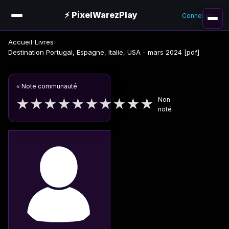
⚡ PixelWarezPlay
Connexion
Accueil
›
Livres
›
Destination Portugal, Espagne, Italie, USA - mars 2024 [pdf]
⭐ Note communauté
Non
★
★
★
★
★
★
★
★
★
★
noté