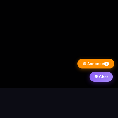
📰 Annonce
3
💬 Chat
⚡ PixelWarezPlay