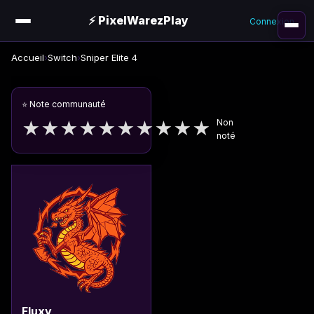
⚡ PixelWarezPlay
Connexion
Accueil
›
Switch
›
Sniper Elite 4
⭐ Note communauté
Non
★
★
★
★
★
★
★
★
★
★
noté
Fluxy