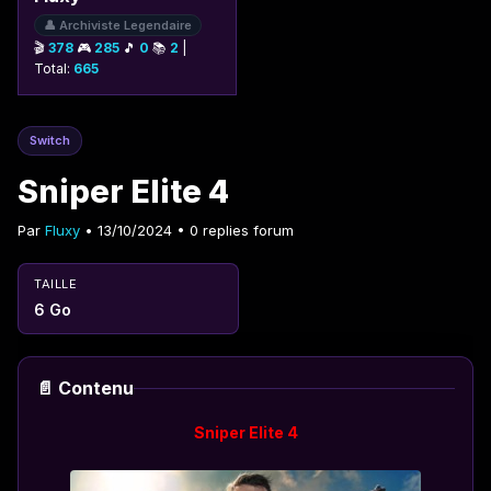
👤 Archiviste Legendaire
🎬
378
🎮
285
🎵
0
📚
2
|
Total:
665
Switch
Sniper Elite 4
Par
Fluxy
• 13/10/2024 • 0 replies forum
TAILLE
6 Go
📄 Contenu
Sniper Elite 4