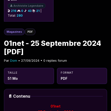
👤 Archiviste Legendaire
🎬
216
🎮
0
🎵
43
📚
21
|
Total:
280
Magazines
PDF
01net - 25 Septembre 2024
[PDF]
Par
Dom
• 27/09/2024 • 0 replies forum
TAILLE
FORMAT
51 Mo
PDF
📄 Contenu
01net