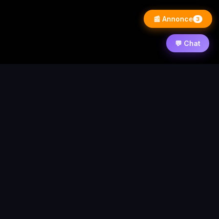
📰 Annonce
3
💬 Chat
⚡ PixelWarezPlay
Accueil
News
Contact
Forum
Requêtes
Statistique
© 2026 PixelWarezPlay
Nos partenaires :
/
/
Flixart
Blog d'actualité
Autres demande de
partenariat