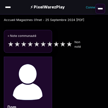
⚡ PixelWarezPlay
Connexion
Accueil
›
Magazines
›
01net - 25 Septembre 2024 [PDF]
⭐ Note communauté
Non
★
★
★
★
★
★
★
★
★
★
noté
Dom