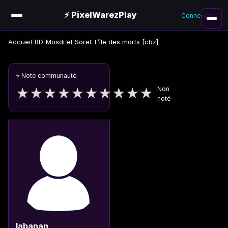
⚡ PixelWarezPlay
Connexion
Accueil
›
BD
›
Mosdi et Sorel. L’île des morts [cbz]
⭐ Note communauté
Non
★
★
★
★
★
★
★
★
★
★
noté
labanan