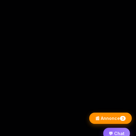
📰 Annonce
3
💬 Chat