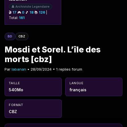
👤 Archiviste Legendaire
🎬
17
🎮
0
🎵
18
📚
126
|
Total:
161
BD
CBZ
Mosdi et Sorel. L’île des
morts [cbz]
Par
labanan
• 28/09/2024 • 1 replies forum
TAILLE
LANGUE
540Mo
français
FORMAT
CBZ