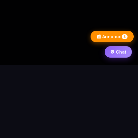
📰 Annonce
3
💬 Chat
⚡ PixelWarezPlay
Accueil
News
Contact
Forum
Requêtes
Statistique
© 2026 PixelWarezPlay
Nos partenaires :