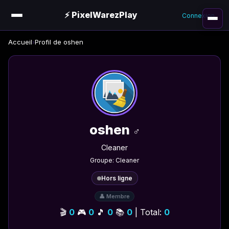
⚡ PixelWarezPlay
Connexion
Accueil
›
Profil de oshen
oshen
♂️
Cleaner
Groupe: Cleaner
Hors ligne
👤 Membre
🎬
0
🎮
0
🎵
0
📚
0
| Total:
0