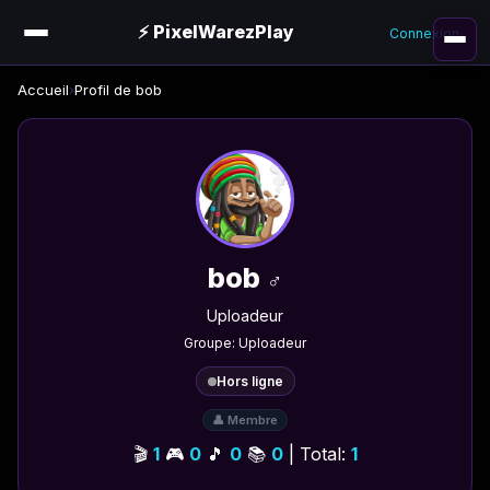
⚡ PixelWarezPlay
Connexion
Accueil
›
Profil de bob
bob
♂️
Uploadeur
Groupe: Uploadeur
Hors ligne
👤 Membre
🎬
1
🎮
0
🎵
0
📚
0
| Total:
1