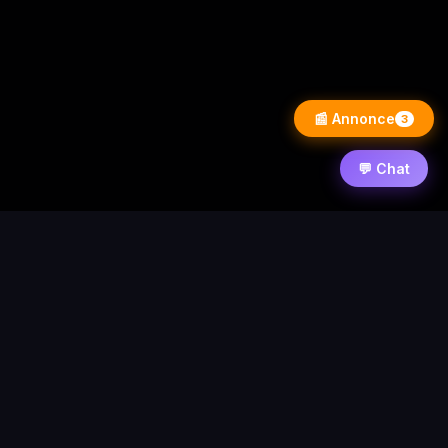
📰 Annonce
3
💬 Chat
⚡ PixelWarezPlay
Accueil
News
Contact
Forum
Requêtes
Statistique
© 2026 PixelWarezPlay
Nos partenaires :