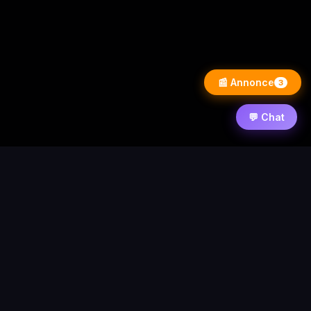
📰 Annonce
3
💬 Chat
⚡ PixelWarezPlay
Accueil
News
Contact
Forum
Requêtes
Statistique
© 2026 PixelWarezPlay
Nos partenaires :