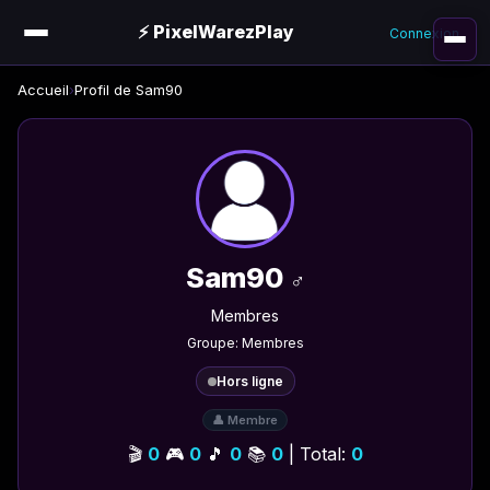
⚡ PixelWarezPlay
Connexion
Accueil
›
Profil de Sam90
Sam90
♂️
Membres
Groupe: Membres
Hors ligne
👤 Membre
🎬
0
🎮
0
🎵
0
📚
0
| Total:
0