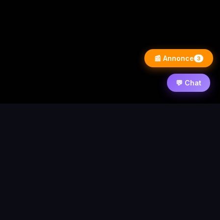
📰 Annonce
3
💬 Chat
⚡ PixelWarezPlay
Accueil
News
Contact
Forum
Requêtes
Statistique
© 2026 PixelWarezPlay
Nos partenaires :