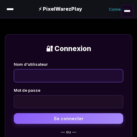
⚡ PixelWarezPlay
Connexion
🔐 Connexion
Nom d'utilisateur
Mot de passe
Se connecter
— ou —