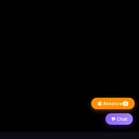
📰 Annonce
3
💬 Chat