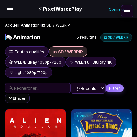
⚡ PixelWarezPlay
Connexion
Accueil
›
Animation
›
📼 SD / WEBRIP
🎭 Animation
5 résultats
📼 SD / WEBRIP
🎞️ Toutes qualités
📼 SD / WEBRIP
🎬 WEB/BluRay 1080p-720p
✨ WEB/Full BluRay 4K
💡 Light 1080p/720p
Filtrer
✕ Effacer
DVDRIP