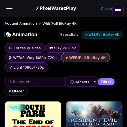
⚡ PixelWarezPlay
Connexion
Accueil
›
Animation
›
✨ WEB/Full BluRay 4K
🎭 Animation
4 résultats
✨ WEB/Full BluRay 4K
🎞️ Toutes qualités
📼 SD / WEBRIP
🎬 WEB/BluRay 1080p-720p
✨ WEB/Full BluRay 4K
💡 Light 1080p/720p
Filtrer
✕ Effacer
WEB-DL
WEB-DL