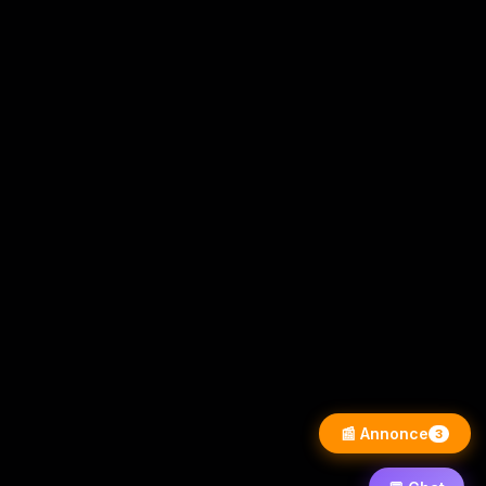
📰 Annonce
3