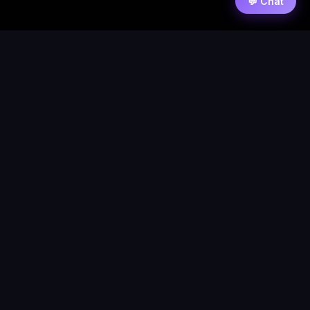
💬 Chat
⚡ PixelWarezPlay
Accueil
News
Contact
Forum
Requêtes
Statistique
© 2026 PixelWarezPlay
Nos partenaires :
/
/
Flixart
Blog d'actualité
Autres demande de
partenariat